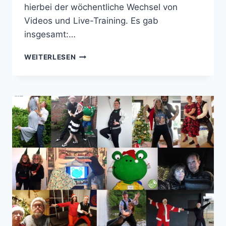
hierbei der wöchentliche Wechsel von
Videos und Live-Training. Es gab
insgesamt:…
AUCH
WEITERLESEN
IM
LOCKDOWN
WIRD
GETANZT