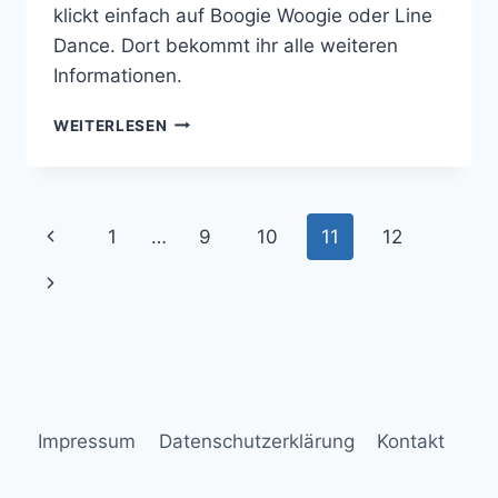
klickt einfach auf Boogie Woogie oder Line
Dance. Dort bekommt ihr alle weiteren
Informationen.
LET
WEITERLESEN
´S
DANCE!
Seitennavigation
Vorherige
1
…
9
10
11
12
Seite
Nächste
Seite
Impressum
Datenschutzerklärung
Kontakt