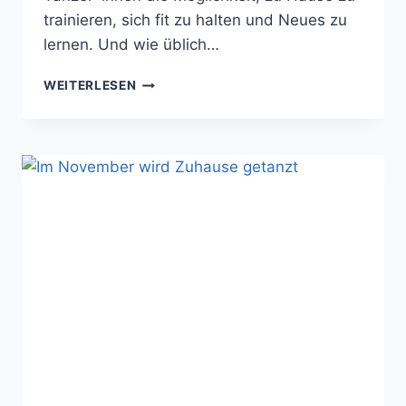
trainieren, sich fit zu halten und Neues zu
lernen. Und wie üblich…
DIE
WEITERLESEN
ROCK
´N
´ROLL
&
BOOGIE
WOOGIE
FROGS
WÜNSCHEN
FROHE
WEIHNACHTEN!