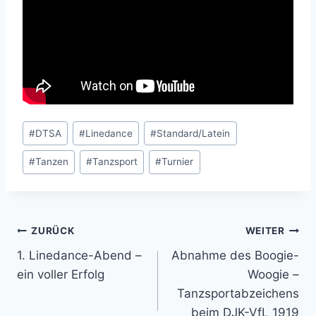
Schlagworte:
#
DTSA
#
Linedance
#
Standard/Latein
#
Tanzen
#
Tanzsport
#
Turnier
Beitragsnavigation
ZURÜCK
WEITER
1. Linedance-Abend –
Abnahme des Boogie-
ein voller Erfolg
Woogie –
Tanzsportabzeichens
beim DJK-VfL 1919