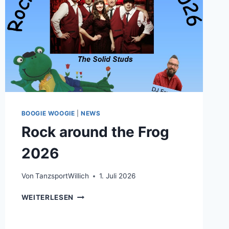
BOOGIE WOOGIE
|
NEWS
Rock around the Frog
2026
Von
TanzsportWillich
1. Juli 2026
ROCK
WEITERLESEN
AROUND
THE
FROG