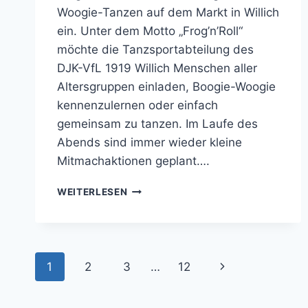
Woogie-Tanzen auf dem Markt in Willich
ein. Unter dem Motto „Frog’n’Roll“
möchte die Tanzsportabteilung des
DJK-VfL 1919 Willich Menschen aller
Altersgruppen einladen, Boogie-Woogie
kennenzulernen oder einfach
gemeinsam zu tanzen. Im Laufe des
Abends sind immer wieder kleine
Mitmachaktionen geplant….
FROG’N’ROLL
WEITERLESEN
AUF
DEM
MARKT
IN
Seitennavigation
WILLICH
Nächste
1
2
3
…
12
Seite