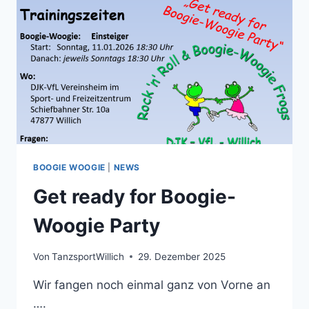
DER
WELT
BEIM
WDR2
WEIHNACHTSWUNDER
BOOGIE WOOGIE
|
NEWS
Get ready for Boogie-
Woogie Party
Von
TanzsportWillich
29. Dezember 2025
Wir fangen noch einmal ganz von Vorne an
….