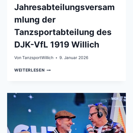
Jahresabteilungsversam
mlung der
Tanzsportabteilung des
DJK-VfL 1919 Willich
Von
TanzsportWillich
9. Januar 2026
EINLADUNG
WEITERLESEN
ZUR
ORDENTLICHEN
JAHRESABTEILUNGSVERSAMMLUNG
DER
TANZSPORTABTEILUNG
DES
DJK-
VFL
1919
WILLICH