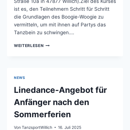
Straße 10a in 47877 Willich).Ziel des Kurses
ist es, den Teilnehmern Schritt für Schritt
die Grundlagen des Boogie-Woogie zu
vermitteln, um mit ihnen auf Partys das
Tanzbein zu schwingen….
GET
WEITERLESEN
READY
FOR
BOOGIE-
WOOGIE
PARTY
NEWS
Linedance-Angebot für
Anfänger nach den
Sommerferien
Von
TanzsportWillich
16. Juli 2025