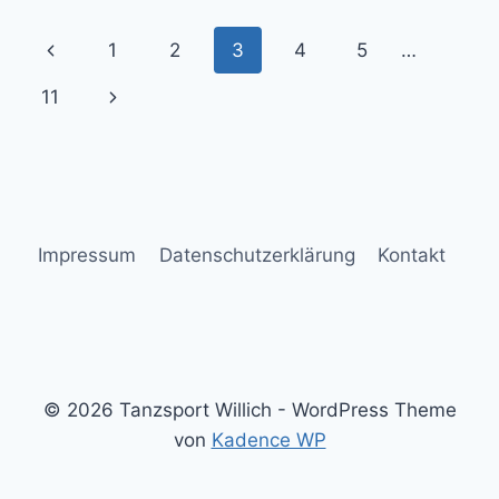
TANZFLÄCHE
Seitennavigation
Vorherige
1
2
3
4
5
…
Seite
Nächste
11
Seite
Impressum
Datenschutzerklärung
Kontakt
© 2026 Tanzsport Willich - WordPress Theme
von
Kadence WP