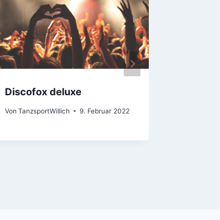
Discofox deluxe
Rock ar
2022
Von
TanzsportWillich
9. Februar 2022
Von
Tanzsp
12. Septem