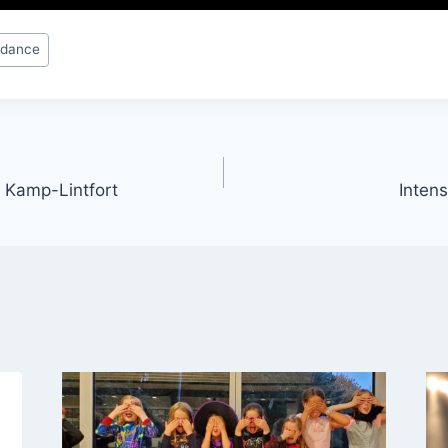
edance
gation
n Kamp-Lintfort
Inten