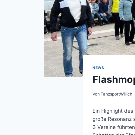
NEWS
Flashmop
Von
TanzsportWillich
Ein Highlight de
große Resonanz s
3 Vereine führte