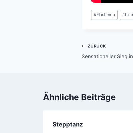
Schlagworte:
#
Flashmop
#
Lin
Beitragsnavi
ZURÜCK
Sensationeller Sieg i
Ähnliche Beiträge
Stepptanz