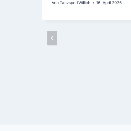
Von
TanzsportWillich
16. April 2026
 Neue
se