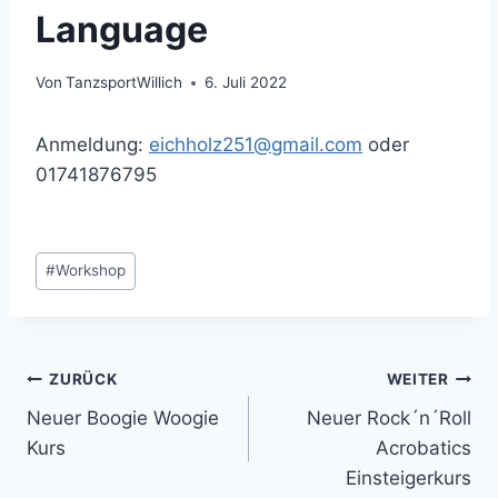
Language
Von
TanzsportWillich
6. Juli 2022
Anmeldung:
eichholz251@gmail.com
oder
01741876795
Schlagworte:
#
Workshop
Beitragsnavigation
ZURÜCK
WEITER
Neuer Boogie Woogie
Neuer Rock´n´Roll
Kurs
Acrobatics
Einsteigerkurs