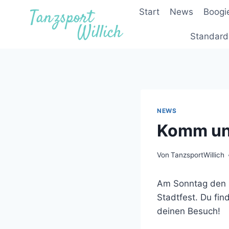
Zum
Start
News
Boogi
Inhalt
springen
Standard
NEWS
Komm un
Von
TanzsportWillich
Am Sonntag den 25
Stadtfest. Du fin
deinen Besuch!