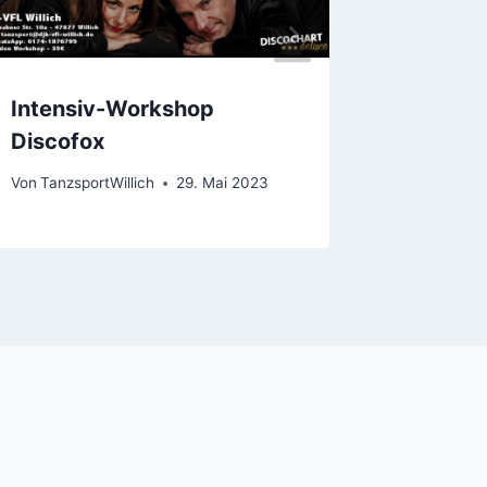
Intensiv-Workshop
Worksh
Discofox
Valenti
Von
TanzsportWillich
29. Mai 2023
Von
Tanzsp