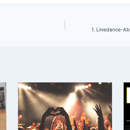
gation
1. Linedance-Abe