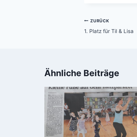
Beitragsnavi
ZURÜCK
1. Platz für Til & Lisa
Ähnliche Beiträge
hop am