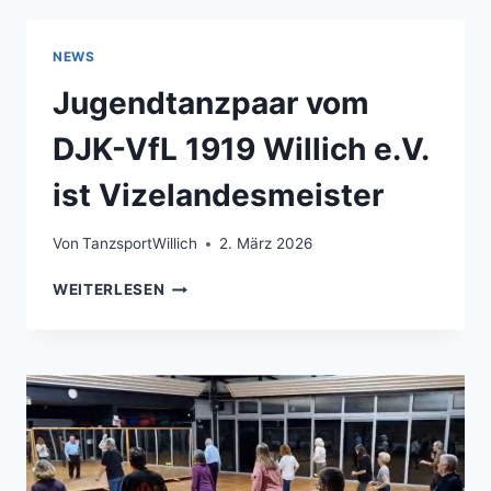
NEWS
Jugendtanzpaar vom
DJK-VfL 1919 Willich e.V.
ist Vizelandesmeister
Von
TanzsportWillich
2. März 2026
JUGENDTANZPAAR
WEITERLESEN
VOM
DJK-
VFL
1919
WILLICH
E.V.
IST
VIZELANDESMEISTER