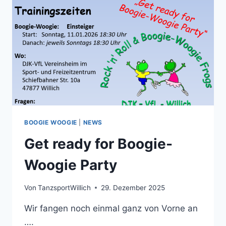
DER
WELT
BEIM
WDR2
WEIHNACHTSWUNDER
BOOGIE WOOGIE
|
NEWS
Get ready for Boogie-
Woogie Party
Von
TanzsportWillich
29. Dezember 2025
Wir fangen noch einmal ganz von Vorne an
….