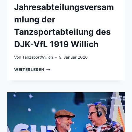
Jahresabteilungsversam
mlung der
Tanzsportabteilung des
DJK-VfL 1919 Willich
Von
TanzsportWillich
9. Januar 2026
EINLADUNG
WEITERLESEN
ZUR
ORDENTLICHEN
JAHRESABTEILUNGSVERSAMMLUNG
DER
TANZSPORTABTEILUNG
DES
DJK-
VFL
1919
WILLICH