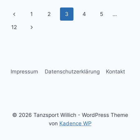
TANZFLÄCHE
Seitennavigation
Vorherige
1
2
3
4
5
…
Seite
Nächste
12
Seite
Impressum
Datenschutzerklärung
Kontakt
© 2026 Tanzsport Willich - WordPress Theme
von
Kadence WP