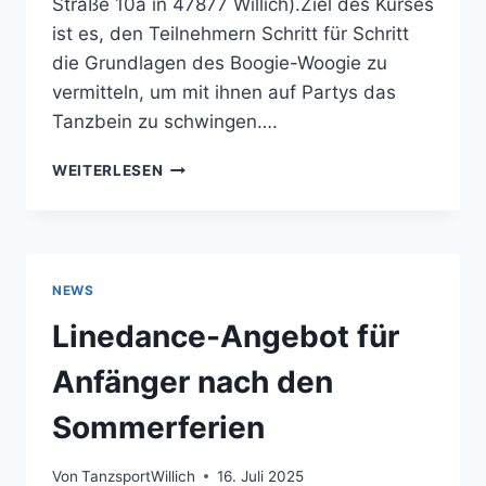
Straße 10a in 47877 Willich).Ziel des Kurses
ist es, den Teilnehmern Schritt für Schritt
die Grundlagen des Boogie-Woogie zu
vermitteln, um mit ihnen auf Partys das
Tanzbein zu schwingen….
GET
WEITERLESEN
READY
FOR
BOOGIE-
WOOGIE
PARTY
NEWS
Linedance-Angebot für
Anfänger nach den
Sommerferien
Von
TanzsportWillich
16. Juli 2025