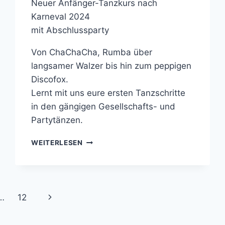
Neuer Anfänger-Tanzkurs nach
Karneval 2024
mit Abschlussparty
Von ChaChaCha, Rumba über
langsamer Walzer bis hin zum peppigen
Discofox.
Lernt mit uns eure ersten Tanzschritte
in den gängigen Gesellschafts- und
Partytänzen.
NEUER
WEITERLESEN
ANFÄNGER-
TANZKURS
NACH
KARNEVAL
2024
Nächste
…
12
Seite