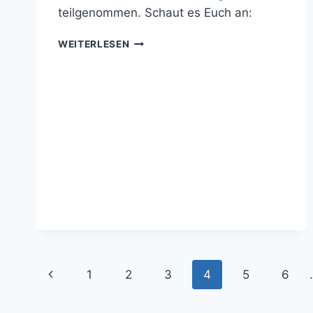
teilgenommen. Schaut es Euch an:
INT.
WEITERLESEN
LINEDANCE-
FLASHMOB-
TAG
Seitennavigation
Vorherige
1
2
3
4
5
6
Seite