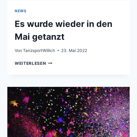
NEWS
Es wurde wieder in den
Mai getanzt
Von
TanzsportWillich
23. Mai 2022
ES
WEITERLESEN
WURDE
WIEDER
IN
DEN
MAI
GETANZT