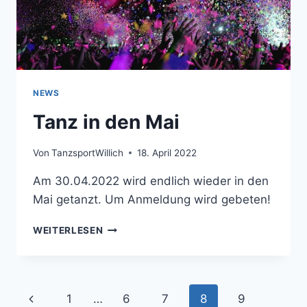
NEWS
Tanz in den Mai
Von
TanzsportWillich
18. April 2022
Am 30.04.2022 wird endlich wieder in den
Mai getanzt. Um Anmeldung wird gebeten!
TANZ
WEITERLESEN
IN
DEN
MAI
Seitennavigation
Vorherige
1
…
6
7
8
9